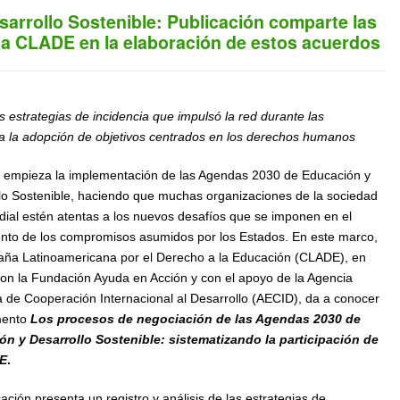
arrollo Sostenible: Publicación comparte las
 la CLADE en la elaboración de estos acuerdos
s estrategias de incidencia que impulsó la red durante las
a la adopción de objetivos centrados en los derechos humanos
 empieza la implementación de las Agendas 2030 de Educación y
lo Sostenible, haciendo que muchas organizaciones de la sociedad
ndial estén atentas a los nuevos desafíos que se imponen en el
nto de los compromisos asumidos por los Estados. En este marco,
ña Latinoamericana por el Derecho a la Educación (CLADE), en
con la Fundación Ayuda en Acción y con el apoyo de la Agencia
 de Cooperación Internacional al Desarrollo (AECID), da a conocer
mento
Los procesos de negociación de las Agendas 2030 de
n y Desarrollo Sostenible: sistematizando la participación de
E
.
ación presenta un registro y análisis de las estrategias de