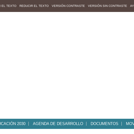
 EL TEXTO
REDUCIR EL TEXTO
VERSIÓN CONTRASTE
VERSIÓN SIN CONTRASTE
A
CACIÓN 2030
AGENDA DE DESARROLLO
DOCUMENTOS
MOV