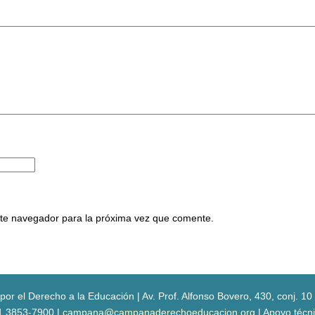
ste navegador para la próxima vez que comente.
r el Derecho a la Educación | Av. Prof. Alfonso Bovero, 430, conj. 10 
11 3853-7900 |
campana@campanaderechoeducacion.org
| Apoyo técn