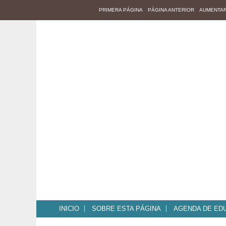
PRIMERA PÁGINA
PÁGINA ANTERIOR
AUMENTAR
CLADE
INICIO
SOBRE ESTA PÁGINA
AGENDA DE EDU