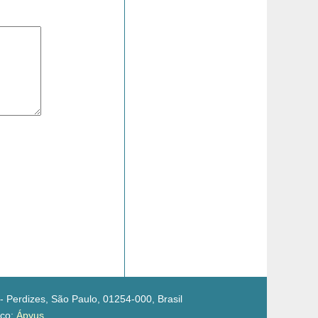
- Perdizes, São Paulo, 01254-000, Brasil
ico:
Ápyus
.